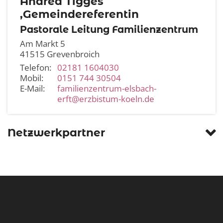
Andrea
Tigges
,Gemeindereferentin
Pastorale Leitung Familienzentrum
Am Markt 5
41515
Grevenbroich
Telefon:
02181 1604030
Mobil:
0151 744 30504
E-Mail:
familienzentrum-elsbach-
erft@erzbistum-koeln.de
Netzwerkpartner