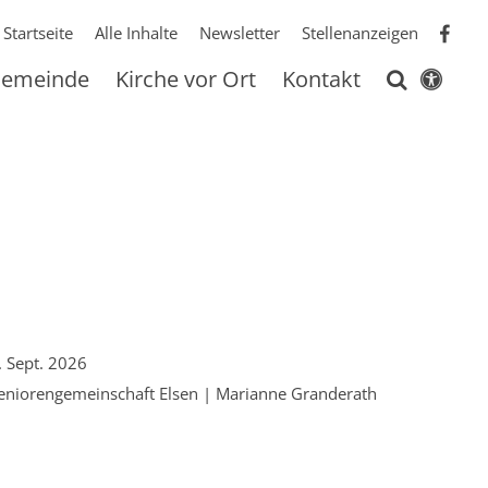
Startseite
Alle Inhalte
Newsletter
Stellenanzeigen
 Gemeinde
Kirche vor Ort
Kontakt
m:
. Sept. 2026
eniorengemeinschaft Elsen | Marianne Granderath