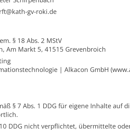
rft@kath-gv-roki.de
gem. § 18 Abs. 2 MStV
ch, Am Markt 5, 41515 Grevenbroich
ting
ormationstechnologie | Alkacon GmbH (www
mäß § 7 Abs. 1 DDG für eigene Inhalte auf d
tlich.
10 DDG nicht verpflichtet, übermittelte od