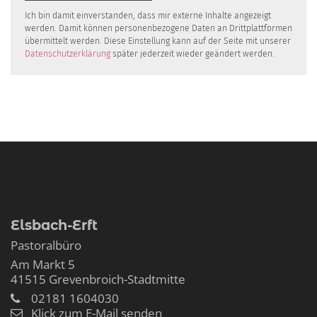
Ich bin damit einverstanden, dass mir externe Inhalte angezeigt
werden. Damit können personenbezogene Daten an Drittplattformen
übermittelt werden. Diese Einstellung kann auf der Seite mit unserer
Datenschutzerklärung
später jederzeit wieder geändert werden.
Elsbach-Erft
Pastoralbüro
Am Markt 5
41515
Grevenbroich-Stadtmitte
02181 1604030
Klick zum E-Mail senden