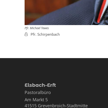
Pfr. Michael Tewes
Von:
Pfr. Schirpenbach
Elsbach-Erft
Pastoralbüro
Am Markt 5
41515
Grevenbroich-Stadtmitte