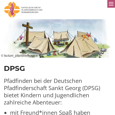
© factum_pfarrbriefservice
DPSG
Pfadfinden bei der
D
eutschen
P
fadfinderschaft
S
ankt
G
eorg (DPSG)
bietet Kindern und Jugendlichen
zahlreiche Abenteuer:
mit Freund*innen Spaß haben