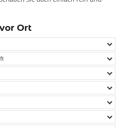
vor Ort
ererft