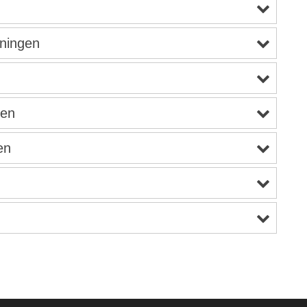
ningen
hen
en