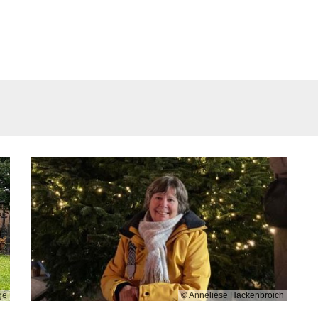
ge
© Anneliese Hackenbroich