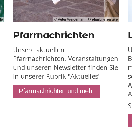
de
© Peter Weidemann @ pfarrbriefservice
Pfarrnachrichten
Unsere aktuellen
U
Pfarrnachrichten, Veranstaltungen
B
und unseren Newsletter finden Sie
m
in unserer Rubrik "Aktuelles"
s
A
Pfarrnachrichten und mehr
A
S