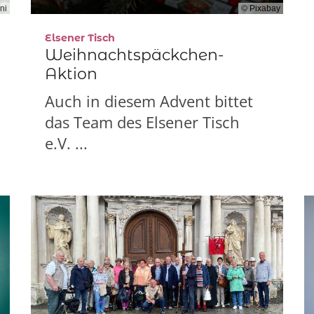
ni
© Pixabay
:
Elsener Tisch
Weihnachtspäckchen-
Aktion
Auch in diesem Advent bittet
das Team des Elsener Tisch
e.V. ...