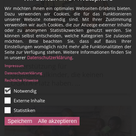
Wir möchten Ihnen ein optimales Webseiten-Erlebnis bieten.
Dazu verwenden wir Cookies, die für das Funktionieren
unserer Website notwendig sind. Mit Ihrer Zustimmung
verwenden wir auch Cookies, die zur Anzeige externer Inhalte
oder zu anonymen Statistikzwecken genutzt werden. Sie
© Familienzentrum Vollrather Höhe
können selbst entscheiden, welche Kategorien Sie zulassen
:
Angebot im Finchen
möchten. Bitte beachten Sie, dass auf Basis Ihrer
Neue Termine: Hausaufgaben-
Einstellungen womöglich nicht mehr alle Funktionalitäten der
Seite zur Verfügung stehen. Weitere Informationen finden Sie
und Lernhilfe
in unserer
Datenschutzerklärung
.
Unterstützung für
Impressum
Grundschulkinder, die keinen
Datenschutzerklärung
Rechtliche Hinweise
OGATA-Platz haben. ...
Notwendig
Externe Inhalte
Statistiken
Speichern
Alle akzeptieren