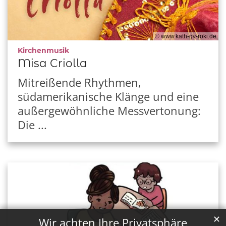
© www.kath-gv-roki.de
:
Kirchenmusik
Misa Criolla
Mitreißende Rhythmen,
südamerikanische Klänge und eine
außergewöhnliche Messvertonung:
Die ...
✕
Wir achten Ihre Privatsphäre