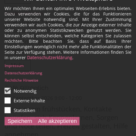
Wir möchten Ihnen ein optimales Webseiten-Erlebnis bieten.
:
Rommerskirchen
Dazu verwenden wir Cookies, die für das Funktionieren
unserer Website notwendig sind. Mit Ihrer Zustimmung
KFD Wallfahrt nach Kevelaer
verwenden wir auch Cookies, die zur Anzeige externer Inhalte
oder zu anonymen Statistikzwecken genutzt werden. Sie
24. September 2026
können selbst entscheiden, welche Kategorien Sie zulassen
Anmeldung ab 13.08. um 14 Uhr
möchten. Bitte beachten Sie, dass auf Basis Ihrer
Einstellungen womöglich nicht mehr alle Funktionalitäten der
möglich
Seite zur Verfügung stehen. Weitere Informationen finden Sie
in unserer
Datenschutzerklärung
.
Mehr
Impressum
Datenschutzerklärung
:
Stadtmitte
Rechtliche Hinweise
Café Alltäglich
Notwendig
24. September 2026 9:00 - 12:00
Externe Inhalte
gemeinsam frühstücken, Kontakte
Statistiken
knüpfen, sich Kennenlernen, Sorgen
Speichern
Alle akzeptieren
und Nöte teilen, Freizeit gestalten, Hilfe
annehmen …