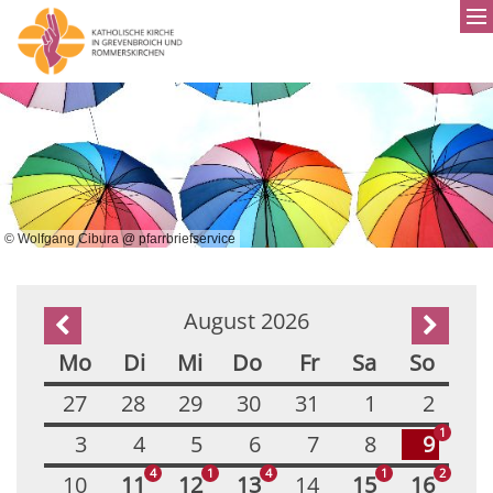
© Wolfgang Cibura @ pfarrbriefservice
August 2026
Vorherige Seite
Nächst
Mo
Di
Mi
Do
Fr
Sa
So
27
28
29
30
31
1
2
1
3
4
5
6
7
8
9
4
1
4
1
2
10
11
12
13
14
15
16