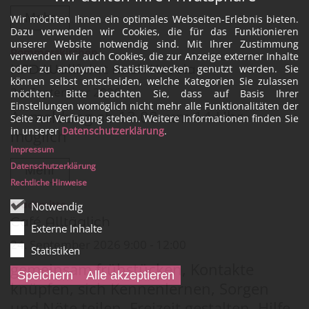
Mehr
Wir möchten Ihnen ein optimales Webseiten-Erlebnis bieten.
Dazu verwenden wir Cookies, die für das Funktionieren
unserer Website notwendig sind. Mit Ihrer Zustimmung
:
Rommerskirchen
verwenden wir auch Cookies, die zur Anzeige externer Inhalte
KFD Wallfahrt nach Kevelaer
oder zu anonymen Statistikzwecken genutzt werden. Sie
können selbst entscheiden, welche Kategorien Sie zulassen
24. September 2026
möchten. Bitte beachten Sie, dass auf Basis Ihrer
Einstellungen womöglich nicht mehr alle Funktionalitäten der
Anmeldung ab 13.08. um 14 Uhr
Seite zur Verfügung stehen. Weitere Informationen finden Sie
in unserer
Datenschutzerklärung
.
möglich
Impressum
Datenschutzerklärung
Mehr
Rechtliche Hinweise
:
Stadtmitte
Notwendig
Café Alltäglich
Externe Inhalte
24. September 2026 9:00 - 12:00
Statistiken
gemeinsam frühstücken, Kontakte
Speichern
Alle akzeptieren
knüpfen, sich Kennenlernen, Sorgen
und Nöte teilen, Freizeit gestalten, Hilfe