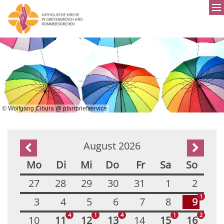
© Wolfgang Cibura @ pfarrbriefservice
August 2026
Vorherige Seite
Nächst
Mo
Di
Mi
Do
Fr
Sa
So
27
28
29
30
31
1
2
1
3
4
5
6
7
8
9
4
1
4
1
2
10
11
12
13
14
15
16