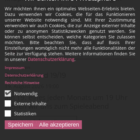
und Nöte teilen, Freizeit ...
Wir möchten Ihnen ein optimales Webseiten-Erlebnis bieten.
Dazu verwenden wir Cookies, die für das Funktionieren
unserer Website notwendig sind. Mit Ihrer Zustimmung
Weitere Informationen
verwenden wir auch Cookies, die zur Anzeige externer Inhalte
oder zu anonymen Statistikzwecken genutzt werden. Sie
können selbst entscheiden, welche Kategorien Sie zulassen
möchten. Bitte beachten Sie, dass auf Basis Ihrer
Einstellungen womöglich nicht mehr alle Funktionalitäten der
19
Aug. 2026
Mittwoch
Seite zur Verfügung stehen. Weitere Informationen finden Sie
in unserer
Datenschutzerklärung
.
Datum: 19. August 2026
:
Hoeningen
Impressum
Spieleabend 19/19
Datenschutzerklärung
Rechtliche Hinweise
19. August 2026 19:00
Notwendig
am 19. eines jeden Monats um 19 Uhr
Externe Inhalte
treffen wir uns zum Spieleabend
Statistiken
Weitere Informationen
Speichern
Alle akzeptieren