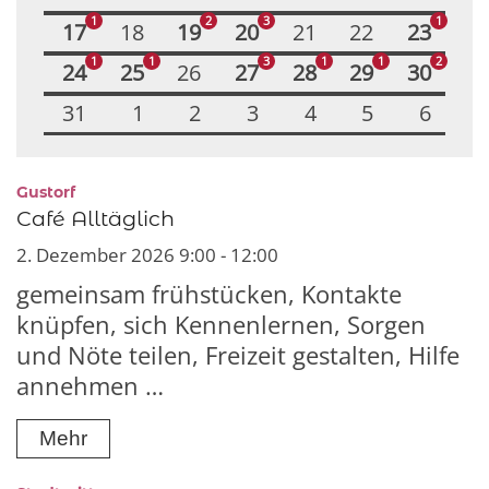
1
2
3
1
17
18
19
20
21
22
23
1
1
3
1
1
2
24
25
26
27
28
29
30
31
1
2
3
4
5
6
:
Gustorf
Café Alltäglich
2. Dezember 2026 9:00 - 12:00
gemeinsam frühstücken, Kontakte
knüpfen, sich Kennenlernen, Sorgen
und Nöte teilen, Freizeit gestalten, Hilfe
annehmen …
Mehr