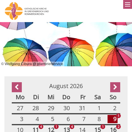
© Wolfgang Cibura @ pfarrbriefservice
August 2026
Vorherige Seite
Nächst
Mo
Di
Mi
Do
Fr
Sa
So
27
28
29
30
31
1
2
1
3
4
5
6
7
8
9
4
1
4
1
2
10
11
12
13
14
15
16