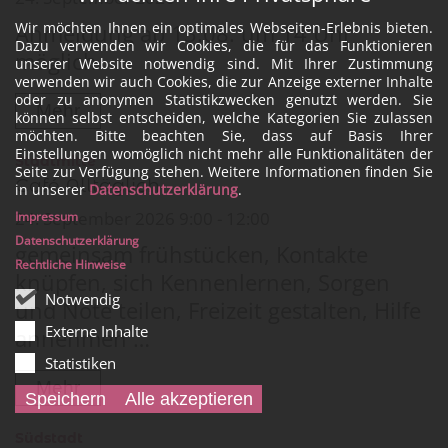
Wir möchten Ihnen ein optimales Webseiten-Erlebnis bieten.
Anmeldung ab 13.08. um 14 Uhr
Dazu verwenden wir Cookies, die für das Funktionieren
möglich
unserer Website notwendig sind. Mit Ihrer Zustimmung
verwenden wir auch Cookies, die zur Anzeige externer Inhalte
oder zu anonymen Statistikzwecken genutzt werden. Sie
Mehr
können selbst entscheiden, welche Kategorien Sie zulassen
möchten. Bitte beachten Sie, dass auf Basis Ihrer
Einstellungen womöglich nicht mehr alle Funktionalitäten der
:
Stadtmitte
Seite zur Verfügung stehen. Weitere Informationen finden Sie
Café Alltäglich
in unserer
Datenschutzerklärung
.
24. September 2026 9:00 - 12:00
Impressum
Datenschutzerklärung
gemeinsam frühstücken, Kontakte
Rechtliche Hinweise
knüpfen, sich Kennenlernen, Sorgen
Notwendig
und Nöte teilen, Freizeit gestalten, Hilfe
Externe Inhalte
annehmen …
Statistiken
Mehr
Speichern
Alle akzeptieren
:
Südstadt